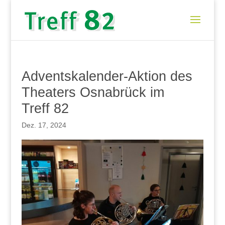
Advents­ka­len­der-Akti­on des
Thea­ters Osna­brück im
Treff 82
Dez. 17, 2024