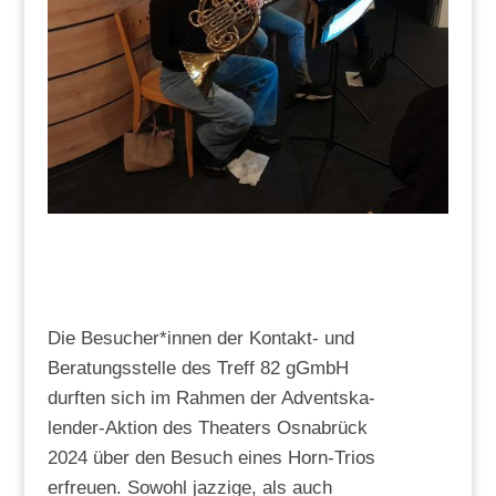
Die Besucher*innen der Kon­takt- und
Bera­tungs­stel­le des Treff 82 gGmbH
durf­ten sich im Rah­men der Advents­ka­
len­der-Akti­on des Thea­ters Osna­brück
2024 über den Besuch eines Horn-Tri­os
erfreu­en. Sowohl jaz­zi­ge, als auch