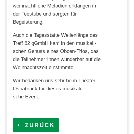
weih­nacht­li­che Melo­dien erklan­gen in
der Tee­stu­be und sorg­ten für
Begeisterung.
Auch die Tages­stät­te Wel­len­län­ge des
Treff 82 gGmbH kam in den musi­ka­li­
schen Genuss eines Obo­en-Tri­os, das
die Teilnehmer*innen wun­der­bar auf die
Weih­nachts­zeit einstimmte.
Wir bedan­ken uns sehr beim Thea­ter
Osna­brück für die­ses musi­ka­li­
sche Event.
ZURÜCK