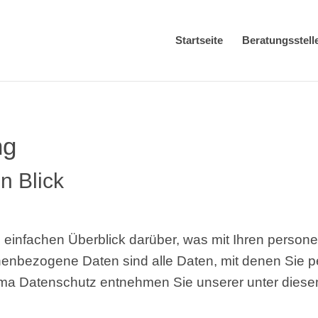
Start­sei­te
Bera­tungs­stel­l
ng
n Blick
ein­fa­chen Über­blick dar­über, was mit Ihren per­so­n
n­be­zo­ge­ne Daten sind alle Daten, mit denen Sie per­sö
e­ma Daten­schutz ent­neh­men Sie unse­rer unter die­sem