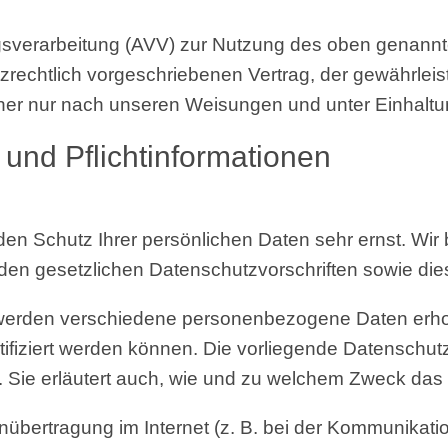
s­ver­ar­bei­tung (AVV) zur Nut­zung des oben genann­t
echt­lich vor­ge­schrie­be­nen Ver­trag, der gewähr­leis­t
cher nur nach unse­ren Wei­sun­gen und unter Ein­hal­
se und Pflichtinformationen
den Schutz Ihrer per­sön­li­chen Daten sehr ernst. Wir 
 den gesetz­li­chen Daten­schutz­vor­schrif­ten sowie d
r­den ver­schie­de­ne per­so­nen­be­zo­ge­ne Daten erho
­fi­ziert wer­den kön­nen. Die vor­lie­gen­de Daten­schutz
n. Sie erläu­tert auch, wie und zu wel­chem Zweck das
über­tra­gung im Inter­net (z. B. bei der Kom­mu­ni­ka­ti­