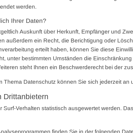
­wen­det werden.
lich Ihrer Daten?
gelt­lich Aus­kunft über Her­kunft, Emp­fän­ger und Zwec
en außer­dem ein Recht, die Berich­ti­gung oder Lösch
er­ar­bei­tung erteilt haben, kön­nen Sie die­se Ein­wil­l
, unter bestimm­ten Umstän­den die Ein­schrän­kung der
­te­ren steht Ihnen ein Beschwer­de­recht bei der zustä
um The­ma Daten­schutz kön­nen Sie sich jeder­zeit a
 Drittanbietern
Surf-Ver­hal­ten sta­tis­tisch aus­ge­wer­tet wer­den. 
en Ana­ly­se­pro­gram­men fin­den Sie in der fol­gen­den 