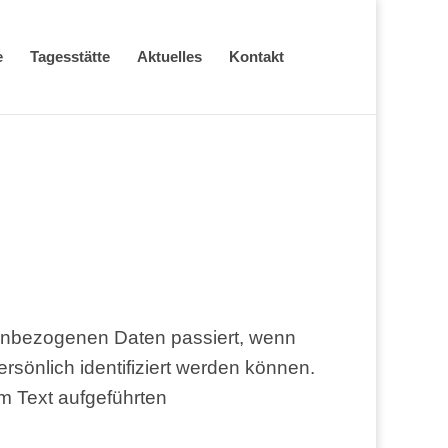
e
Tages­stät­te
Aktu­el­les
Kon­takt
en­be­zo­ge­nen Daten pas­siert, wenn
n­lich iden­ti­fi­ziert wer­den kön­nen.
 Text auf­ge­führ­ten