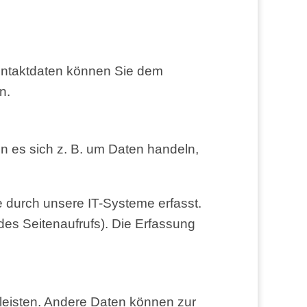
on­takt­da­ten kön­nen Sie dem
n.
nn es sich z. B. um Daten han­deln,
 durch unse­re IT-Sys­te­me erfasst.
des Sei­ten­auf­rufs). Die Erfas­sung
­leis­ten. Ande­re Daten kön­nen zur