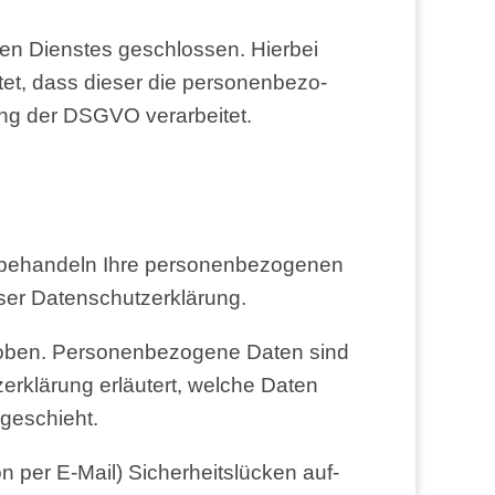
en Diens­tes geschlos­sen. Hier­bei
et, dass die­ser die per­so­nen­be­zo­
tung der DSGVO verarbeitet.
behan­deln Ihre per­so­nen­be­zo­ge­nen
ie­ser Datenschutzerklärung.
­ben. Per­so­nen­be­zo­ge­ne Daten sind
­er­klä­rung erläu­tert, wel­che Daten
 geschieht.
on per E-Mail) Sicher­heits­lü­cken auf­