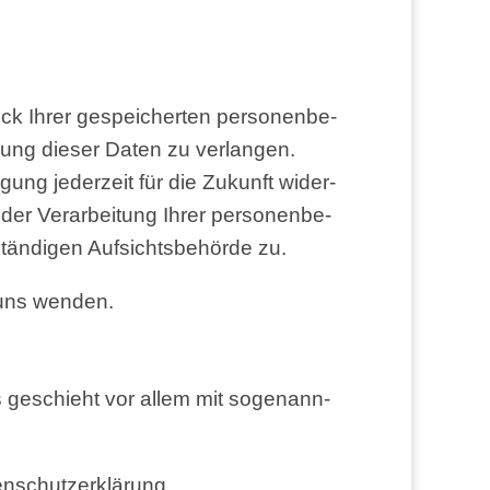
k Ihrer gespei­cher­ten per­so­nen­be­
ung die­ser Daten zu ver­lan­gen.
i­gung jeder­zeit für die Zukunft wider­
 Ver­ar­bei­tung Ihrer per­so­nen­be­
n­di­gen Auf­sichts­be­hör­de zu.
n uns wenden.
Das geschieht vor allem mit soge­nann­
Datenschutzerklärung.