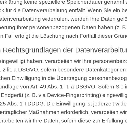
­klä­rung kei­ne spe­zi­el­le­re Spei­cher­dau­er genannt 
für die Daten­ver­ar­bei­tung ent­fällt. Wenn Sie ein be
ten­ver­ar­bei­tung wider­ru­fen, wer­den Ihre Daten gel
he­rung Ihrer per­so­nen­be­zo­ge­nen Daten haben (z. B. 
­ten Fall erfolgt die Löschung nach Fort­fall die­ser Grü
n Rechts­grund­la­gen der Daten­ver­ar­bei­
in­ge­wil­ligt haben, ver­ar­bei­ten wir Ihre per­so­nen­b
 2 lit. a DSGVO, sofern beson­de­re Daten­ka­te­go­rie
chen Ein­wil­li­gung in die Über­tra­gung per­so­nen­be­zo­
und­la­ge von Art. 49 Abs. 1 lit. a DSGVO. Sofern Sie 
 End­ge­rät (z. B. via Device-Fin­ger­prin­ting) ein­ge­wil­l
25 Abs. 1 TDDDG. Die Ein­wil­li­gung ist jeder­zeit wider
er­trag­li­cher Maß­nah­men erfor­der­lich, ver­ar­bei­ten 
ar­bei­ten wir Ihre Daten, sofern die­se zur Erfül­lung ei