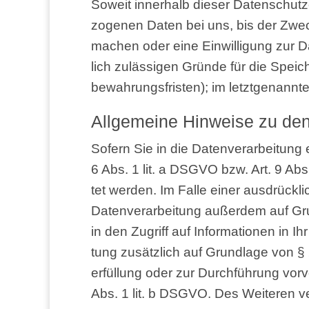
Soweit inner­halb die­ser Daten­schutz­er
zo­ge­nen Daten bei uns, bis der Zweck 
machen oder eine Ein­wil­li­gung zur Da
lich zuläs­si­gen Grün­de für die Spei­c
be­wah­rungs­fris­ten); im letzt­ge­nann
All­ge­mei­ne Hin­wei­se zu de
Sofern Sie in die Daten­ver­ar­bei­tung e
6 Abs. 1 lit. a DSGVO bzw. Art. 9 Abs.
tet wer­den. Im Fal­le einer aus­drück­li­
Daten­ver­ar­bei­tung außer­dem auf Gr
in den Zugriff auf Infor­ma­tio­nen in Ihr
tung zusätz­lich auf Grund­la­ge von § 
er­fül­lung oder zur Durch­füh­rung vor­v
Abs. 1 lit. b DSGVO. Des Wei­te­ren ver­