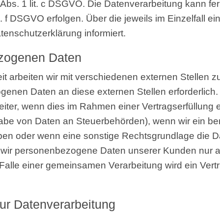
6 Abs. 1 lit. c DSGVO. Die Daten­ver­ar­bei­tung kann fe
it. f DSGVO erfol­gen. Über die jeweils im Ein­zel­fall ei
en­schutz­er­klä­rung informiert.
­zo­ge­nen Daten
it arbei­ten wir mit ver­schie­de­nen exter­nen Stel­len 
­ge­nen Daten an die­se exter­nen Stel­len erfor­der­lich
ter, wenn dies im Rah­men einer Ver­trags­er­fül­lung erf
r­ga­be von Daten an Steu­er­be­hör­den), wenn wir ein ber
ben oder wenn eine sons­ti­ge Rechts­grund­la­ge die Da
 wir per­so­nen­be­zo­ge­ne Daten unse­rer Kun­den nur au
Im Fal­le einer gemein­sa­men Ver­ar­bei­tung wird ein Ver
g zur Datenverarbeitung