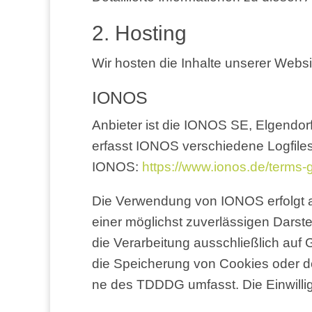
2. Hos­ting
Wir hos­ten die Inhal­te unse­rer Web­s
IONOS
Anbie­ter ist die IONOS SE, Elgen­dor
erfasst IONOS ver­schie­de­ne Log­files
IONOS:
https://​www​.ionos​.de/​t​e​r​m​s​-​g​t​c​
Die Ver­wen­dung von IONOS erfolgt auf
einer mög­lichst zuver­läs­si­gen Dar­ste
die Ver­ar­bei­tung aus­schließ­lich au
die Spei­che­rung von Coo­kies oder den
ne des TDDDG umfasst. Die Ein­wil­li­gu