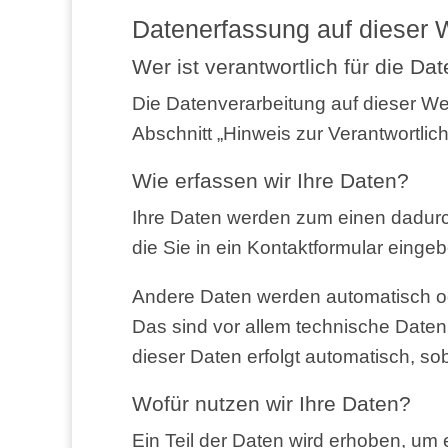
Daten­er­fas­sung auf die­ser
Wer ist ver­ant­wort­lich für die Da
Die Daten­ver­ar­bei­tung auf die­ser W
Abschnitt „Hin­weis zur Ver­ant­wort­li­
Wie erfas­sen wir Ihre Daten?
Ihre Daten wer­den zum einen dadurch 
die Sie in ein Kon­takt­for­mu­lar einge
Ande­re Daten wer­den auto­ma­tisch od
Das sind vor allem tech­ni­sche Daten (z
die­ser Daten erfolgt auto­ma­tisch, so
Wofür nut­zen wir Ihre Daten?
Ein Teil der Daten wird erho­ben, um ei