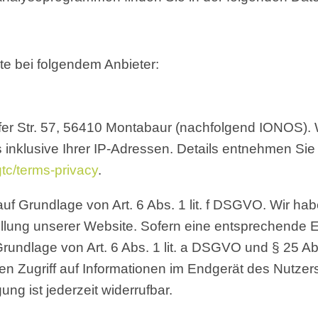
ite bei fol­gen­dem Anbieter:
­fer Str. 57, 56410 Mon­ta­baur (nach­fol­gend IONOS)
 inklu­si­ve Ihrer IP-Adres­sen. Details ent­neh­men Sie
/​t​e​r​m​s​-​p​r​i​v​acy
.
 Grund­la­ge von Art. 6 Abs. 1 lit. f DSGVO. Wir haben
l­lung unse­rer Web­site. Sofern eine ent­spre­chen­de Ein
f Grund­la­ge von Art. 6 Abs. 1 lit. a DSGVO und § 25 A
 Zugriff auf Infor­ma­tio­nen im End­ge­rät des Nut­zers 
ng ist jeder­zeit widerrufbar.