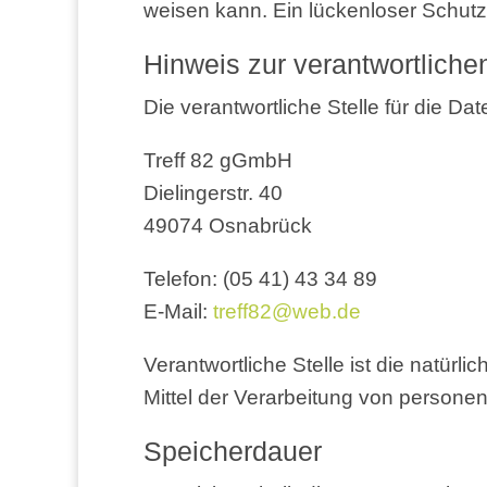
wei­sen kann. Ein lücken­lo­ser Schutz
Hin­weis zur ver­ant­wort­li­che
Die ver­ant­wort­li­che Stel­le für die Dat
Treff 82 gGmbH
Die­lin­ger­str. 40
49074 Osna­brück
Tele­fon: (05 41) 43 34 89
E-Mail:
treff82@​web.​de
Ver­ant­wort­li­che Stel­le ist die natü
Mit­tel der Ver­ar­bei­tung von per­so­
Spei­cher­dau­er