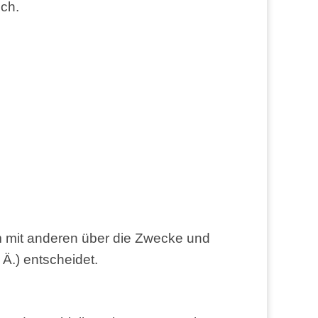
ich.
n­sam mit ande­ren über die Zwe­cke und
. Ä.) entscheidet.