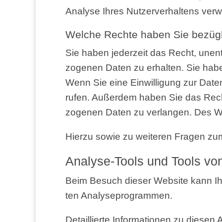
Ana­ly­se Ihres Nut­zer­ver­hal­tens ver
Wel­che Rech­te haben Sie bezüg­
Sie haben jeder­zeit das Recht, unent­
zo­ge­nen Daten zu erhal­ten. Sie hab
Wenn Sie eine Ein­wil­li­gung zur Daten­v
ru­fen. Außer­dem haben Sie das Recht
zo­ge­nen Daten zu ver­lan­gen. Des Wei
Hier­zu sowie zu wei­te­ren Fra­gen z
Ana­ly­se-Tools und Tools von
Beim Besuch die­ser Web­site kann Ihr 
ten Analyseprogrammen.
Detail­lier­te Infor­ma­tio­nen zu die­s