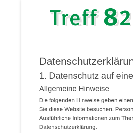
Datenschutz­erkläru
1. Daten­schutz auf eine
All­ge­mei­ne Hinweise
Die fol­gen­den Hin­wei­se geben einen 
Sie die­se Web­site besu­chen. Per­so­ne
Aus­führ­li­che Infor­ma­tio­nen zum Th
Datenschutzerklärung.