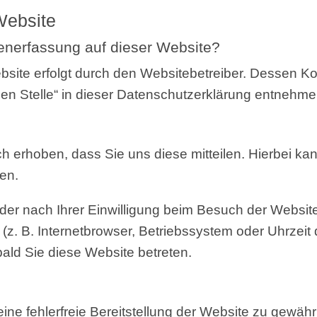
 Website
ten­er­fas­sung auf die­ser Website?
eb­site erfolgt durch den Web­site­be­trei­ber. Des­sen K
chen Stel­le“ in die­ser Daten­schutz­er­klä­rung entnehme
erho­ben, dass Sie uns die­se mit­tei­len. Hier­bei ka
ben.
er nach Ihrer Ein­wil­li­gung beim Besuch der Web­site
. B. Inter­net­brow­ser, Betriebs­sys­tem oder Uhr­zeit 
bald Sie die­se Web­site betreten.
ne feh­ler­freie Bereit­stel­lung der Web­site zu gewähr