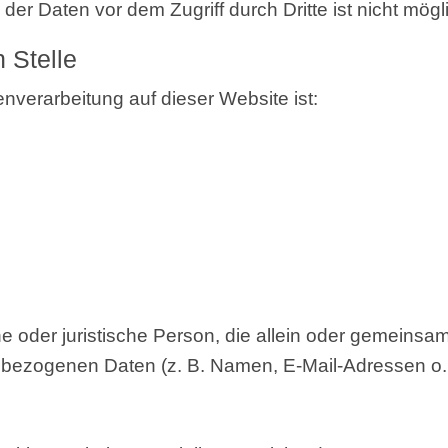
 der Daten vor dem Zugriff durch Drit­te ist nicht mögl
n Stelle
en­ver­ar­bei­tung auf die­ser Web­site ist:
r­li­che oder juris­ti­sche Per­son, die allein oder gemei
nen­be­zo­ge­nen Daten (z. B. Namen, E-Mail-Adres­sen o