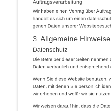
Auf­trags­ver­ar­bei­tung
Wir haben einen Ver­trag über Auf­trag
han­delt es sich um einen daten­schutz­r
ge­nen Daten unse­rer Web­site­be­su­
3. All­ge­mei­ne Hin­wei­
Daten­schutz
Die Betrei­ber die­ser Sei­ten neh­men 
Daten ver­trau­lich und ent­spre­chend
Wenn Sie die­se Web­site benut­zen, we
Daten, mit denen Sie per­sön­lich iden­ti
wir erhe­ben und wofür wir sie nut­ze
Wir wei­sen dar­auf hin, dass die Daten­