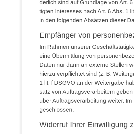
der­lich sind auf Grund­la­ge von Art. 
tig­ten Inter­es­ses nach Art. 6 Abs. 1 l
in den fol­gen­den Absät­zen die­ser Dat
Emp­fän­ger von per­so­nen­be
Im Rah­men unse­rer Geschäfts­tä­tig­ke
eine Über­mitt­lung von per­so­nen­be­zo
Daten nur dann an exter­ne Stel­len wei­
hier­zu ver­pflich­tet sind (z. B. Wei­te
1 lit. f DSGVO an der Wei­ter­ga­be ha
satz von Auf­trags­ver­ar­bei­tern geben
über Auf­trags­ver­ar­bei­tung wei­ter. 
geschlossen.
Wider­ruf Ihrer Ein­wil­li­gun