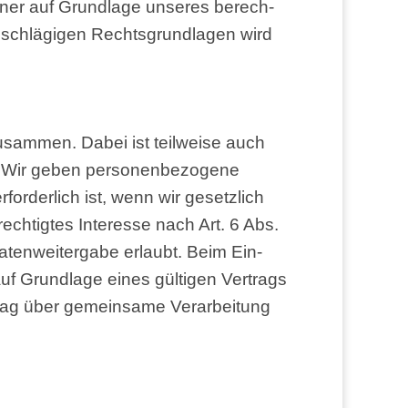
r­ner auf Grund­la­ge unse­res berech­
n­schlä­gi­gen Rechts­grund­la­gen wird
zusam­men. Dabei ist teil­wei­se auch
. Wir geben per­so­nen­be­zo­ge­ne
or­der­lich ist, wenn wir gesetz­lich
ech­tig­tes Inter­es­se nach Art. 6 Abs.
ten­wei­ter­ga­be erlaubt. Beim Ein­
f Grund­la­ge eines gül­ti­gen Ver­trags
­trag über gemein­sa­me Ver­ar­bei­tung