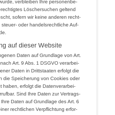
wur­de, ver­blei­ben Ihre per­so­nen­be­
rech­tig­tes Löscher­su­chen gel­tend
öscht, sofern wir kei­ne ande­ren recht­
steu­er- oder han­dels­recht­li­che Auf­
nde.
tung auf die­ser Website
e­zo­ge­nen Daten auf Grund­la­ge von Art.
n nach Art. 9 Abs. 1 DSGVO ver­ar­bei­
ge­ner Daten in Dritt­staa­ten erfolgt die
in die Spei­che­rung von Coo­kies oder
igt haben, erfolgt die Daten­ver­ar­bei­
­ruf­bar. Sind Ihre Daten zur Ver­trags­
wir Ihre Daten auf Grund­la­ge des Art. 6
ner recht­li­chen Ver­pflich­tung erfor­