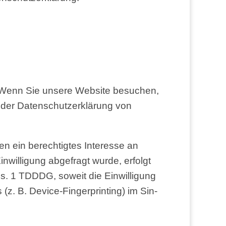
. Wenn Sie unse­re Web­site besu­chen,
 der Daten­schutz­er­klä­rung von
 ein berech­tig­tes Inter­es­se an
­wil­li­gung abge­fragt wur­de, erfolgt
bs. 1 TDDDG, soweit die Ein­wil­li­gung
(z. B. Device-Fin­ger­prin­ting) im Sin­